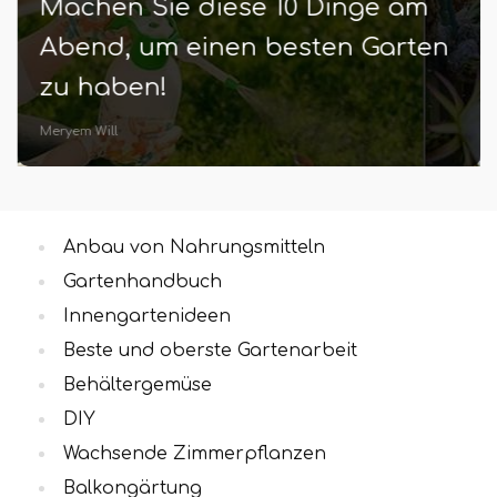
Machen Sie diese 10 Dinge am
Abend, um einen besten Garten
zu haben!
Meryem Will
Anbau von Nahrungsmitteln
Gartenhandbuch
Innengartenideen
Beste und oberste Gartenarbeit
Behältergemüse
DIY
Wachsende Zimmerpflanzen
Balkongärtung