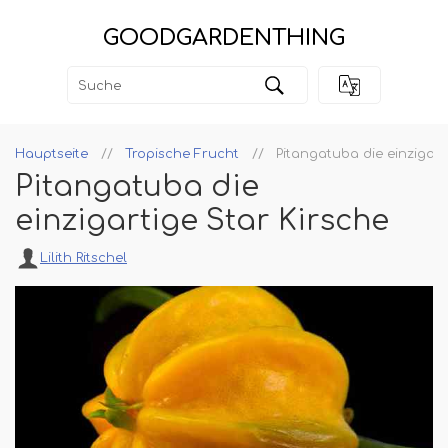
GOODGARDENTHING
Hauptseite
Tropische Frucht
Pitangatuba die einzigart
Pitangatuba die
einzigartige Star Kirsche
Lilith Ritschel