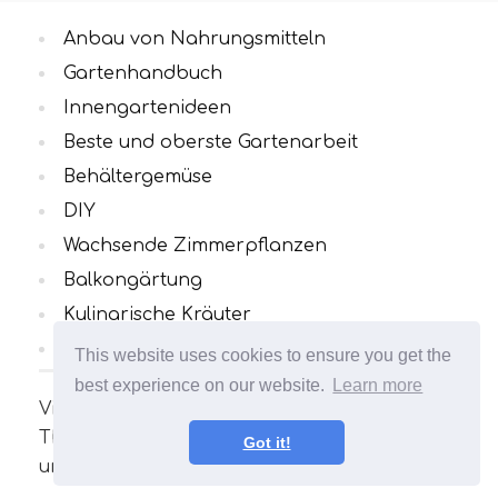
Anbau von Nahrungsmitteln
Gartenhandbuch
Innengartenideen
Beste und oberste Gartenarbeit
Behältergemüse
DIY
Wachsende Zimmerpflanzen
Balkongärtung
Kulinarische Kräuter
Alle Kategorien
This website uses cookies to ensure you get the
best experience on our website.
Learn more
Viele interessante und nützliche Artikel zum
Thema Gartenarbeit. Ihr Garten wird
Got it!
unvergleichlich sein