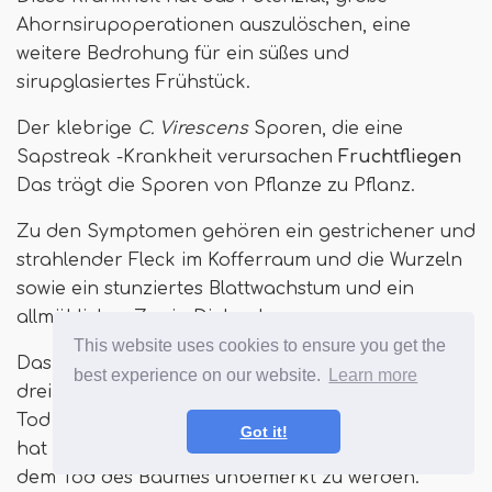
Ahornsirupoperationen auszulöschen, eine
weitere Bedrohung für ein süßes und
sirupglasiertes Frühstück.
Der klebrige
C. Virescens
Sporen, die eine
Sapstreak -Krankheit verursachen
Fruchtfliegen
Das trägt die Sporen von Pflanze zu Pflanz.
Zu den Symptomen gehören ein gestrichener und
strahlender Fleck im Kofferraum und die Wurzeln
sowie ein stunziertes Blattwachstum und ein
allmählicher Zweig Dieback.
This website uses cookies to ensure you get the
Das Fortschreiten der Symptome wird schließlich
best experience on our website.
Learn more
drei bis vier Jahre nach Beginn der Infektion im
Tod der Pflanze gipfeln. Da der Fleck intern ist,
Got it!
hat die Krankheit ein hohes Potenzial, bis nach
dem Tod des Baumes unbemerkt zu werden.