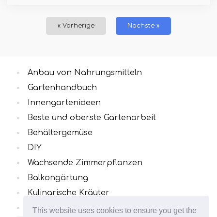
« Vorherige
Nächste »
Anbau von Nahrungsmitteln
Gartenhandbuch
Innengartenideen
Beste und oberste Gartenarbeit
Behältergemüse
DIY
Wachsende Zimmerpflanzen
Balkongärtung
Kulinarische Kräuter
Alle Kategorien
This website uses cookies to ensure you get the