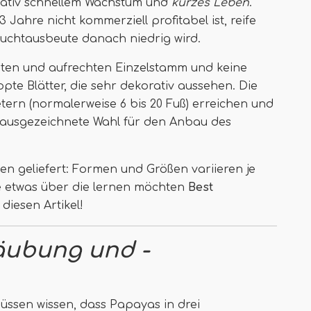
elativ schnellem Wachstum und
kurzes Leben
.
 Jahre nicht kommerziell profitabel ist, reife
ruchtausbeute danach niedrig wird.
ten und aufrechten Einzelstamm und keine
ppte Blätter, die sehr dekorativ aussehen. Die
ern (normalerweise 6 bis 20 Fuß) erreichen und
ne ausgezeichnete Wahl für den Anbau des
en geliefert: Formen und Größen variieren je
e etwas über die lernen möchten
Best
 diesen Artikel!
äubung und -
müssen wissen, dass Papayas in drei