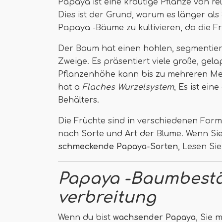
Papaya ist eine krautige Pflanze von r
Dies ist der Grund, warum es länger als 3
Papaya -Bäume zu kultivieren, da die F
Der Baum hat einen hohlen, segmentier
Zweige. Es präsentiert viele große, gela
Pflanzenhöhe kann bis zu mehreren Met
hat a
Flaches Wurzelsystem
, Es ist ei
Behälters.
Die Früchte sind in verschiedenen Form
nach Sorte und Art der Blume. Wenn Si
schmeckende Papaya-Sorten
, Lesen Sie
Papaya -Baumbest
verbreitung
Wenn du bist
wachsender Papaya
, Sie 