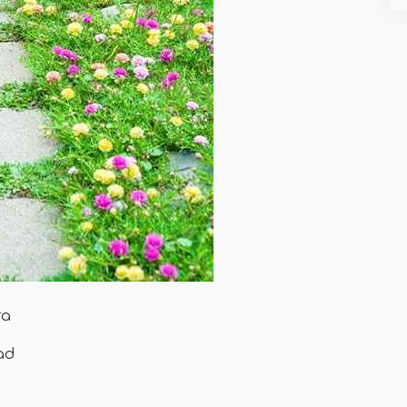
ra
ead