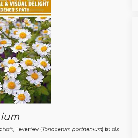
nium
chaft, Feverfew (
Tanacetum parthenium
) ist als