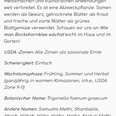
medizinischen und kulinarischen Anwendungen
weit verbreitet. Es ist eine Allzweckpflanze: Samen
werden als Gewürz, getrocknete Blätter als Kraut
und frische und zarte Blätter als grünes
Blattgemüse verwendet. Schauen wir uns an
Wie
man Bockshornklee wächst
leicht im Haus und im
Garten!
USDA -Zonen:
Alle Zonen als saisonale Ernte
Schwierigkeit:
Einfach
Wachstumsphase:
Frühling, Sommer und Herbst
(ganzjährig in warmen Klimazonen, ich.e., USDA
Zone 9-11)
Botanischer Name:
Trigonella foenum-graecum
Andere Namen:
Samudra Methi, Shanbalile,
Abesh, Hilbeh, Hilba, Helba, Halba, Kasturi Methi