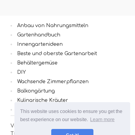
Anbau von Nahrungsmitteln
Gartenhandbuch
Innengartenideen
Beste und oberste Gartenarbeit
Behältergemüse
DIY
Wachsende Zimmerpflanzen
Balkongärtung
Kulinarische Kräuter
Alle Kategorien
This website uses cookies to ensure you get the
best experience on our website.
Learn more
Viele interessante und nützliche Artikel zum
Thema Gartenarbeit. Ihr Garten wird