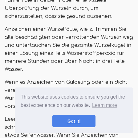
Führen Sie in beiden Fällen eine visuelle
Überprüfung der Wurzeln durch, um
sicherzustellen, dass sie gesund aussehen.
Anzeichen einer Wurzelfäule, wie z. Trimmen Sie
alle beschädigten oder verrottenden Wurzeln weg
und untertauchen Sie die gesamte Wurzelkugel in
einer Lösung eines Teils Wasserstoffperoxid für
mehrere Stunden oder über Nacht in drei Teile
Wasser.
Wenn es Anzeichen von Guldeling oder ein dicht
verengter Wurzelsystem gibt, trennen Sie die
This website uses cookies to ensure you get the
Wurzeln vorsichtig, indem Sie vor dem Rückpotten
best experience on our website.
Learn more
vorsichtig nach unten drücken, um sie zu trennen.
Leeren Sie das alte Blumenmedium und
Got it!
schrubben Sie alle übrigen, mit einem Pinsel und
etwas Seifenwasser. Wenn Sie Anzeichen von