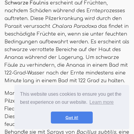
Schwarze Fäulnis
erscheint auf Früchten,
nachdem Schäden während des Ernteprozesses
auftreten. Diese Pilzerkrankung wird durch den
Parasit verursacht
Chalara Paradoxa
das findet in
beschädigte Früchte ein, wenn sie unter feuchten
Bedingungen aufbewahrt werden. Es erscheint als
schwarze verrottete Bereiche auf der Haut des
Ananas während der Lagerung. Um schwarze
Fäule zu verhindern, die Ananas in einem Bad mit
122-Grad-Wasser nach der Ernte mindestens eine
Minute lang in einem Bad mit 122 Grad zu halten.
Manche
Blattfleckkrankheiten
werden auch durch
This website uses cookies to ensure you get the
Pilze verursacht und beginnen als kleine braune
best experience on our website.
Learn more
Flecken, die zu großen grauen Läsionen wachsen.
Diese Pilze verbreiten sich in Gebieten, die
Got it!
feuchter oder sehr regnerisch sind, wie Hawaii.
Behandle sie mit Sprays von
Bacillus subtilis
, eine