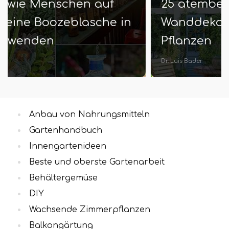
25 atemberaubende Terrasse
Wanddekorationsideen mit
Pflanzen
Dr. Luis Bader
Anbau von Nahrungsmitteln
Gartenhandbuch
Innengartenideen
Beste und oberste Gartenarbeit
Behältergemüse
DIY
Wachsende Zimmerpflanzen
Balkongärtung