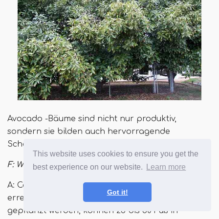
Avocado -Bäume sind nicht nur produktiv,
sondern sie bilden auch hervorragende
Schattenbäume. Quelle: Travis s.
This website uses cookies to ensure you get the
F: Wie groß wachsen Hass -Avocado -Bäume?
best experience on our website.
Learn more
A: Container wachsen Hass-Avocado-Bäume
Got it!
erreichen 5-7 Fuß. Diejenigen, die direkt im Boden
gepflanzt werden, können 25 bis 30 Fuß in