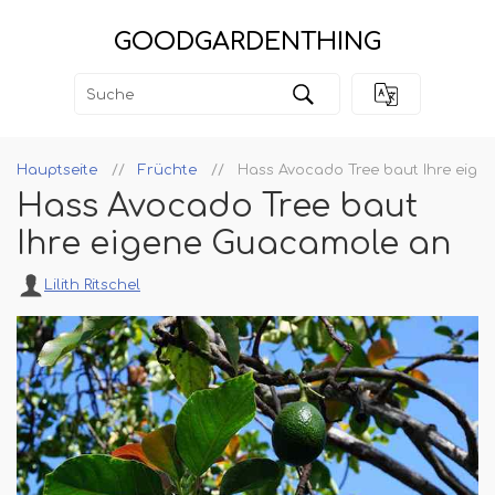
GOODGARDENTHING
Hauptseite
Früchte
Hass Avocado Tree baut Ihre eig
Hass Avocado Tree baut
Ihre eigene Guacamole an
Lilith Ritschel