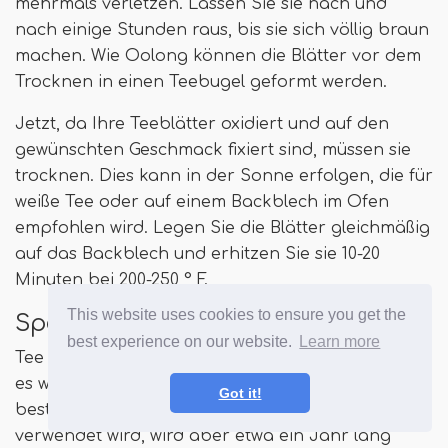
mehrmals verletzen. Lassen Sie sie nach und
nach einige Stunden raus, bis sie sich völlig braun
machen. Wie Oolong können die Blätter vor dem
Trocknen in einen Teebugel geformt werden.
Jetzt, da Ihre Teeblätter oxidiert und auf den
gewünschten Geschmack fixiert sind, müssen sie
trocknen. Dies kann in der Sonne erfolgen, die für
weiße Tee oder auf einem Backblech im Ofen
empfohlen wird. Legen Sie die Blätter gleichmäßig
auf das Backblech und erhitzen Sie sie 10-20
Minuten bei 200-250 ° F.
This website uses cookies to ensure you get the
Speicherung
best experience on our website.
Learn more
Tee wird nicht so schlecht, soweit er giftig ist, aber
es wird abgestanden. Einmal verarbeitet, ist es am
Got it!
besten, wenn es innerhalb von sechs Monaten
verwendet wird, wird aber etwa ein Jahr lang