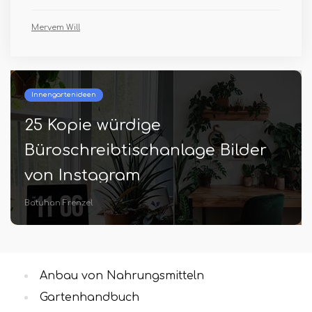
Meryem Will
Beste und oberste Gartenarbeit
12 tolle Tipps zum Starten eines
Küchengartens, den jeder
Anfänger wissen sollte!
Amira Crews
Anbau von Nahrungsmitteln
Gartenhandbuch