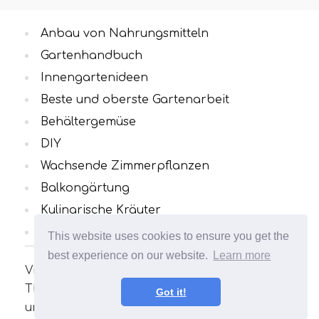
Anbau von Nahrungsmitteln
Gartenhandbuch
Innengartenideen
Beste und oberste Gartenarbeit
Behältergemüse
DIY
Wachsende Zimmerpflanzen
Balkongärtung
Kulinarische Kräuter
Alle Kategorien
This website uses cookies to ensure you get the
best experience on our website.
Learn more
Viele interessante und nützliche Artikel zum
Thema Gartenarbeit. Ihr Garten wird
Got it!
unvergleichlich sein