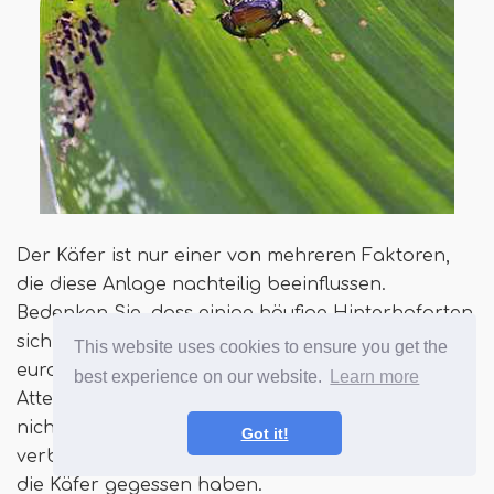
Der Käfer ist nur einer von mehreren Faktoren,
die diese Anlage nachteilig beeinflussen.
Bedenken Sie, dass einige häufige Hinterhofarten
sich von den Käfern ernähren, darunter
This website uses cookies to ensure you get the
europäische Sternen, Spinnen und
best experience on our website.
Learn more
Attentäterwanzen. Sie scheinen normalerweise
nicht genug zu tun, um das Problem erheblich zu
Got it!
verbessern, aber sie wurden beobachtet, wie sie
die Käfer gegessen haben.