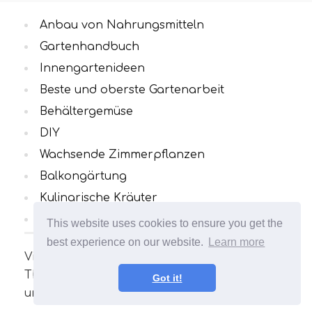
Anbau von Nahrungsmitteln
Gartenhandbuch
Innengartenideen
Beste und oberste Gartenarbeit
Behältergemüse
DIY
Wachsende Zimmerpflanzen
Balkongärtung
Kulinarische Kräuter
Alle Kategorien
This website uses cookies to ensure you get the
best experience on our website.
Learn more
Viele interessante und nützliche Artikel zum
Thema Gartenarbeit. Ihr Garten wird
Got it!
unvergleichlich sein