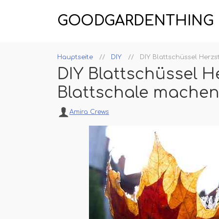
GOODGARDENTHING
Hauptseite
DIY
DIY Blattschüssel Herzs
DIY Blattschüssel H
Blattschale mache
Amira Crews