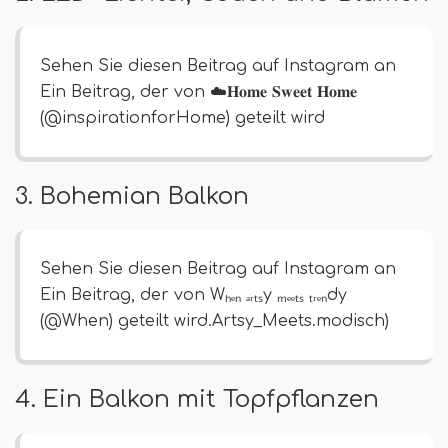
Sehen Sie diesen Beitrag auf Instagram an
Ein Beitrag, der von ☁️𝐇𝐨𝐦𝐞 𝐒𝐰𝐞𝐞𝐭 𝐇𝐨𝐦𝐞
(@inspirationforHome) geteilt wird
3. Bohemian Balkon
Sehen Sie diesen Beitrag auf Instagram an
Ein Beitrag, der von Wₕₑₙ ₐᵣₜₛy ₘₑₑₜₛ ₜᵣₑₙdy
(@When) geteilt wird.Artsy_Meets.modisch)
4. Ein Balkon mit Topfpflanzen