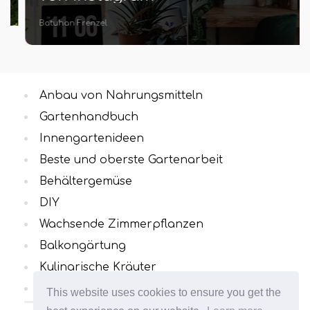
Batuhan Frenzel
Anbau von Nahrungsmitteln
Gartenhandbuch
Innengartenideen
Beste und oberste Gartenarbeit
Behältergemüse
DIY
Wachsende Zimmerpflanzen
Balkongärtung
Kulinarische Kräuter
Alle Kategorien
This website uses cookies to ensure you get the