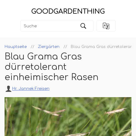
GOODGARDENTHING
Hauptseite
Ziergärten
Blau Grama Gras dürretolerant 
Blau Grama Gras
dürretolerant
einheimischer Rasen
Hr. Jannek Freisen