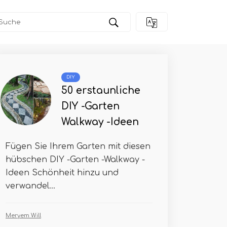
und üppiger grüner Look wachsen können
DIY
50 erstaunliche
DIY -Garten
Walkway -Ideen
Fügen Sie Ihrem Garten mit diesen
hübschen DIY -Garten -Walkway -
Ideen Schönheit hinzu und
verwandel...
Meryem Will