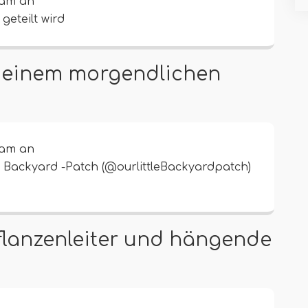
ram an
geteilt wird
n einem morgendlichen
ram an
n Backyard -Patch (@ourlittleBackyardpatch)
Pflanzenleiter und hängende