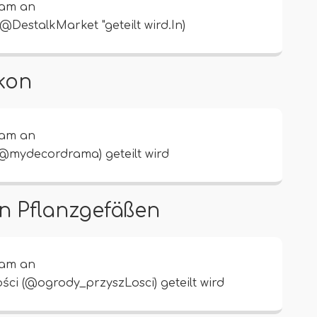
ram an
@DestalkMarket "geteilt wird.In)
kon
ram an
@mydecordrama) geteilt wird
n Pflanzgefäßen
ram an
ści (@ogrody_przyszLosci) geteilt wird