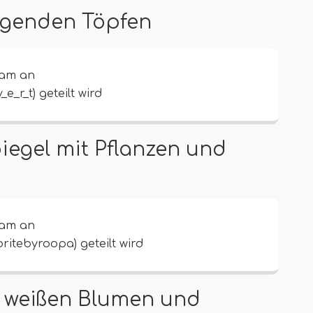
ängenden Töpfen
ram an
_e_r_t) geteilt wird
iegel mit Pflanzen und
ram an
ritebyroopa) geteilt wird
it weißen Blumen und