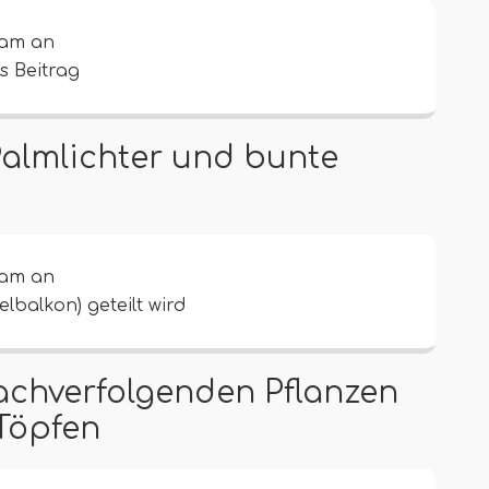
ram an
s Beitrag
Palmlichter und bunte
ram an
lbalkon) geteilt wird
nachverfolgenden Pflanzen
Töpfen