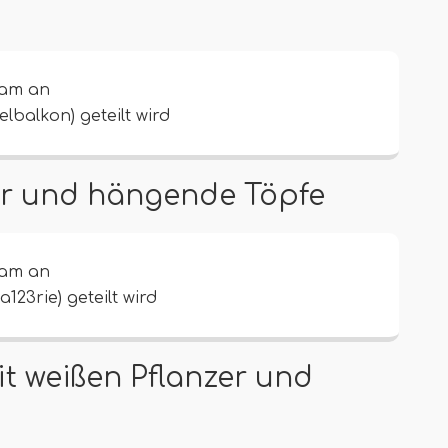
ram an
lbalkon) geteilt wird
ter und hängende Töpfe
ram an
23rie) geteilt wird
it weißen Pflanzer und