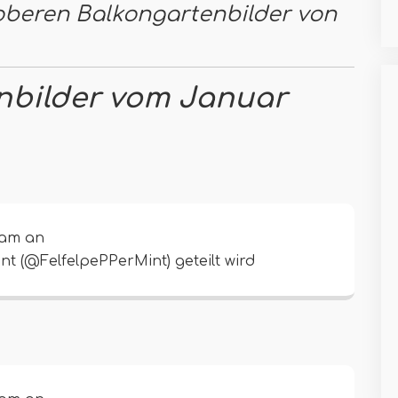
 oberen Balkongartenbilder von
nbilder vom Januar
ram an
nt (@FelfelpePPerMint) geteilt wird