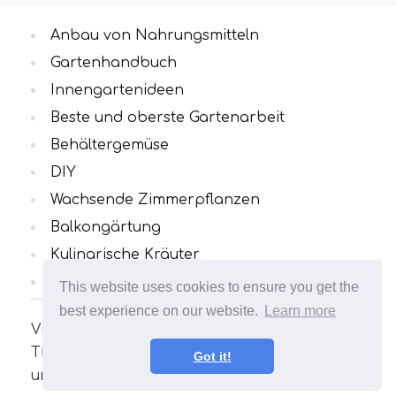
Anbau von Nahrungsmitteln
Gartenhandbuch
Innengartenideen
Beste und oberste Gartenarbeit
Behältergemüse
DIY
Wachsende Zimmerpflanzen
Balkongärtung
Kulinarische Kräuter
Alle Kategorien
This website uses cookies to ensure you get the
best experience on our website.
Learn more
Viele interessante und nützliche Artikel zum
Thema Gartenarbeit. Ihr Garten wird
Got it!
unvergleichlich sein