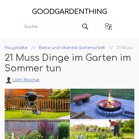
GOODGARDENTHING
Hauptseite
Beste und oberste Gartenarbeit
21 Muss D
21 Muss Dinge im Garten im
Sommer tun
Lilith Ritschel