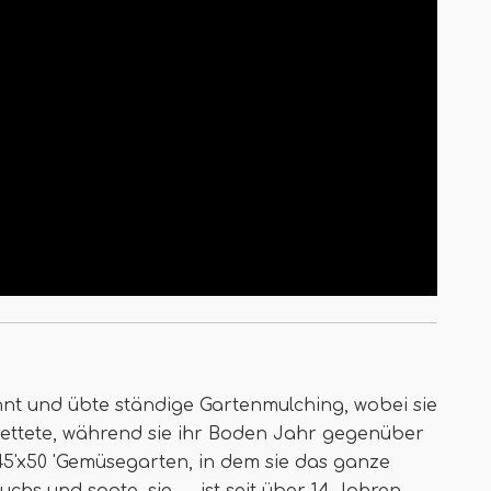
nt und übte ständige Gartenmulching, wobei sie
rettete, während sie ihr Boden Jahr gegenüber
45'x50 'Gemüsegarten, in dem sie das ganze