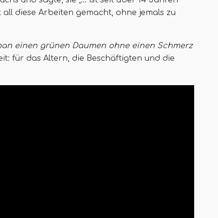
hs und sagte, sie „… ist seit über 14 Jahren
 all diese Arbeiten gemacht, ohne jemals zu
man einen grünen Daumen ohne einen Schmerz
t: für das Altern, die Beschäftigten und die