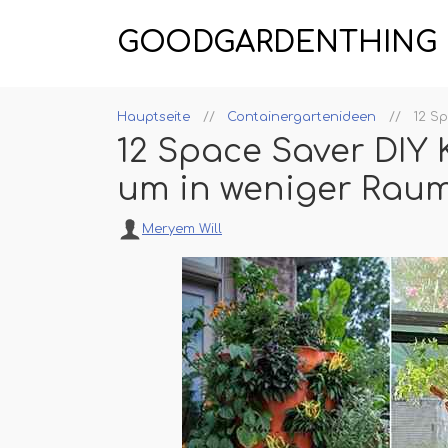
GOODGARDENTHING
Hauptseite
Containergartenideen
12 Sp
12 Space Saver DIY 
um in weniger Raum
Meryem Will