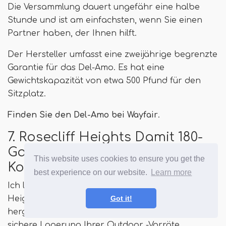
Die Versammlung dauert ungefähr eine halbe
Stunde und ist am einfachsten, wenn Sie einen
Partner haben, der Ihnen hilft.
Der Hersteller umfasst eine zweijährige begrenzte
Garantie für das Del-Amo. Es hat eine
Gewichtskapazität von etwa 500 Pfund für den
Sitzplatz.
Finden Sie den Del-Amo bei Wayfair
.
7. Rosecliff Heights Damit 180-
Gallonen wasserfestes
This website uses cookies to ensure you get the
Korbweiden
best experience on our website.
Learn more
Ich liebe diesen Wicker -Look! Der Rosecliff
Got it!
Heights Damit,
Erhältlich bei Wayfair
, ist aus Harz
hergestellt und ist verdammt wasserdicht für eine
sichere Lagerung Ihrer Outdoor -Vorräte.