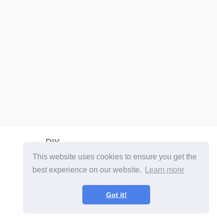
DIY
This website uses cookies to ensure you get the
Wachsende Zimmerpflanzen
best experience on our website.
Learn more
Balkongärtung
Kulinarische Kräuter
Got it!
Alle Kategorien