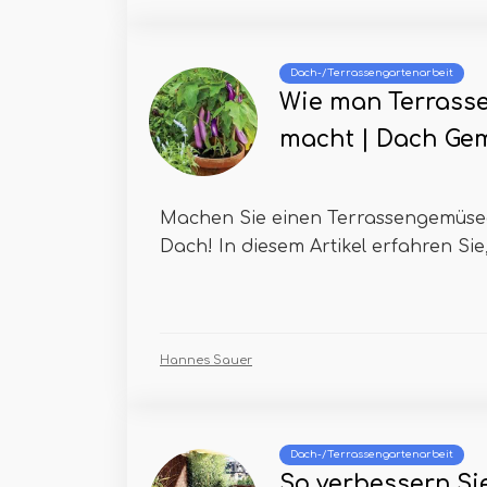
Dach-/Terrassengartenarbeit
Wie man Terrass
macht | Dach Ge
Machen Sie einen Terrassengemüse
Dach! In diesem Artikel erfahren Sie
Hannes Sauer
Dach-/Terrassengartenarbeit
So verbessern Si