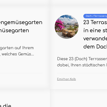
Dach-/Terrasseng
engemüsegarten
23 Terra
müsegarten
in eine 
verwande
dem Dac
garten auf Ihrem
, welches Gemüs...
Diese 23 (Dach) Terrasse
dabei, Ihren städtischen 
Emirhan Kolb
e die