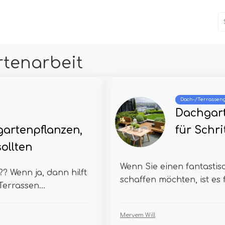
tenarbeit
Dach-/Terrasseng
Dachgart
artenpflanzen,
für Schri
ollten
Wenn Sie einen fantastis
? Wenn ja, dann hilft
schaffen möchten, ist es fü
errassen...
Meryem Will