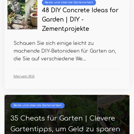
Beste und oberste Gartenarbeit
48 DIY Concrete Ideas for
Garden | DIY -
Zementprojekte
Schauen Sie sich einige leicht zu
machende DIY-Betonideen für Garten an,
die Sie auf verschiedene We...
Meryem Will
Beste und oberste Gartenarbeit
24 atemberaubende Bar -Ideen
im Freien mit Bildern