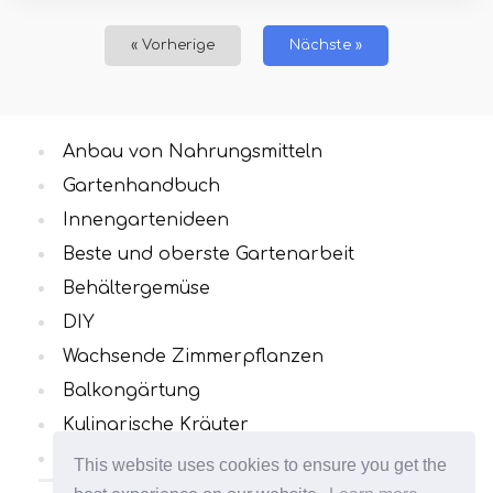
« Vorherige
Nächste »
Anbau von Nahrungsmitteln
Gartenhandbuch
Innengartenideen
Beste und oberste Gartenarbeit
Behältergemüse
DIY
Wachsende Zimmerpflanzen
Balkongärtung
Kulinarische Kräuter
Alle Kategorien
This website uses cookies to ensure you get the