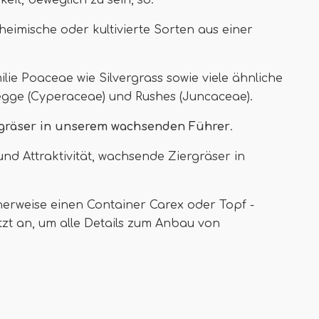
keit, beweglich zu sein, so.
eimische oder kultivierte Sorten aus einer
ie Poaceae wie Silvergrass sowie viele ähnliche
gge (Cyperaceae) und Rushes (Juncaceae).
rgräser in unserem wachsenden Führer
.
und Attraktivität, wachsende Ziergräser in
herweise einen Container Carex oder Topf -
tzt an, um alle Details zum Anbau von