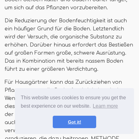
um sich auf das Pflanzen vorzubereiten.
Die Reduzierung der Bodenfeuchtigkeit ist auch
ein häufiger Grund für die Boden. Letztendlich
wird der Versuch, die organische Substanz zu
erhöhen. Darüber hinaus erfordert das Bestießen
auf großen Farmen große, schwere Ausrüstung.
Das in Kombination mit bereits nassem Boden
führt zu einer größeren Verdichtung.
Für Hausgärtner kann das Zurückziehen von
Pflanzenresten die Bodenfeuchtigkeit reduzieren.
This website uses cookies to ensure you get the
Wenn Sie versuchen, Unkraut zu verwalten, kann
best experience on our website.
Learn more
dies ein Vorteil sein. Wenn Sie sich jedoch in einem
der vielen dürreanfälligen Gebiete befinden, kann
Got it!
auch eine Methode für die Ding-Till-Methode
verwendet werden, um grüne Gülle zu
produzieren, die dazu beitragen. METHODE