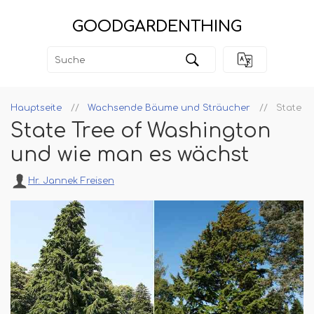
GOODGARDENTHING
Hauptseite
Wachsende Bäume und Sträucher
State T
State Tree of Washington
und wie man es wächst
Hr. Jannek Freisen