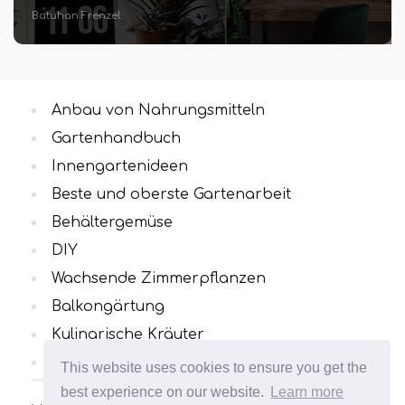
Anbau von Nahrungsmitteln
Gartenhandbuch
Innengartenideen
Beste und oberste Gartenarbeit
Behältergemüse
DIY
Wachsende Zimmerpflanzen
Balkongärtung
Kulinarische Kräuter
Alle Kategorien
This website uses cookies to ensure you get the
best experience on our website.
Learn more