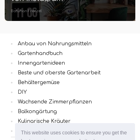
Batuhan Frenzel
Anbau von Nahrungsmitteln
Gartenhandbuch
Innengartenideen
Beste und oberste Gartenarbeit
Behältergemüse
DIY
Wachsende Zimmerpflanzen
Balkongärtung
Kulinarische Kräuter
Alle Kategorien
This website uses cookies to ensure you get the