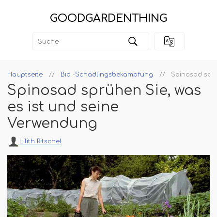
GOODGARDENTHING
Hauptseite
Bio -Schädlingsbekämpfung
Spinosad sprü
Spinosad sprühen Sie, was
es ist und seine
Verwendung
Lilith Ritschel