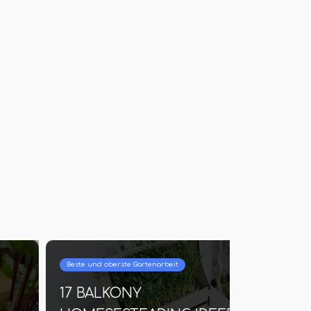
ältergemüse
Beste und oberste Garte
Top -Kohlanbau -Tipps, die
Wie man