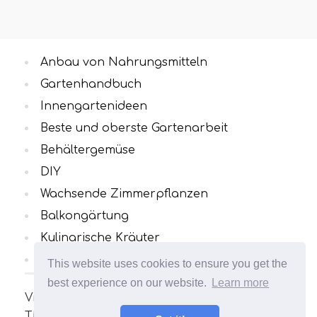
Anbau von Nahrungsmitteln
Gartenhandbuch
Innengartenideen
Beste und oberste Gartenarbeit
Behältergemüse
DIY
Wachsende Zimmerpflanzen
Balkongärtung
Kulinarische Kräuter
Alle Kategorien
This website uses cookies to ensure you get the
best experience on our website.
Learn more
Viele interessante und nützliche Artikel zum
Thema Gartenarbeit. Ihr Garten wird