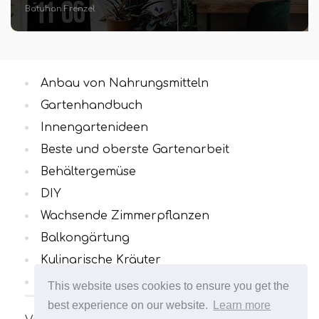
Batuhan Frenzel
Anbau von Nahrungsmitteln
Gartenhandbuch
Innengartenideen
Beste und oberste Gartenarbeit
Behältergemüse
DIY
Wachsende Zimmerpflanzen
Balkongärtung
Kulinarische Kräuter
Alle Kategorien
This website uses cookies to ensure you get the
best experience on our website.
Learn more