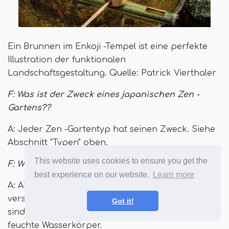
Ein Brunnen im Enkoji -Tempel ist eine perfekte
Illustration der funktionalen
Landschaftsgestaltung. Quelle: Patrick Vierthaler
F: Was ist der Zweck eines japanischen Zen -
Gartens??
A: Jeder Zen -Gartentyp hat seinen Zweck. Siehe
Abschnitt "Typen" oben.
This website uses cookies to ensure you get the
F: Was sind drei Artikel in einem Zen -Garten??
best experience on our website.
Learn more
A: Abhängig vom Typ könnte es viele
verschiedene Elemente sein. Drei der wichtigsten
Got it!
sind große Steine, Pflanzungen und trockene oder
feuchte Wasserkörper.