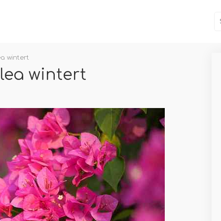
a wintert
lea wintert