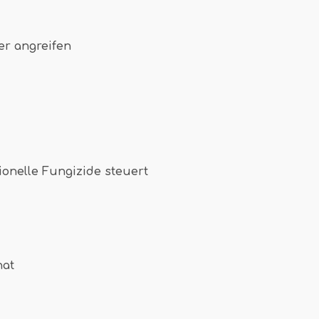
er angreifen
onelle Fungizide steuert
nat