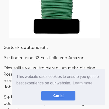
Gartenkrawattendraht
Sie finden eine 32-Fuß-Rolle
von Amazon
.
Dies sollte viel zu trainieren, um mehr als eine
Rose in einer Saison zu trainieren, oder Ihr am
This website uses cookies to ensure you get the
meisten geschätzter Exemplar im Laufe einiger
best experience on our website.
Learn more
Jahre.
Got it!
Sie benötigen auch ein Messer, Drahtschneider
oder etwas anderes, um die Verbindungen zu