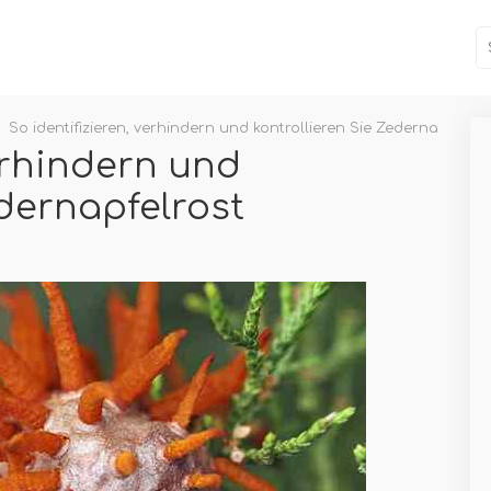
So identifizieren, verhindern und kontrollieren Sie Zedernapfelros
verhindern und
edernapfelrost