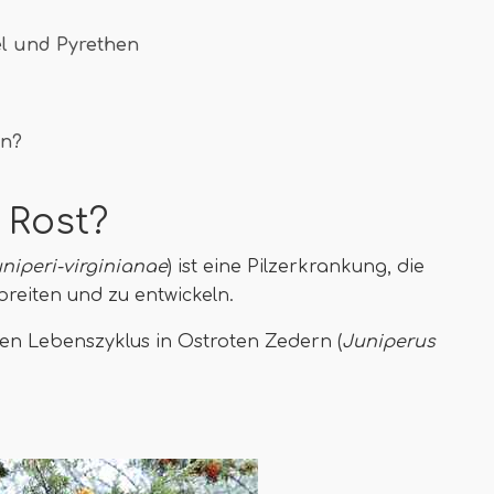
l und Pyrethen
ln?
 Rost?
iperi-virginianae
) ist eine Pilzerkrankung, die
reiten und zu entwickeln.
igen Lebenszyklus in Ostroten Zedern (
Juniperus