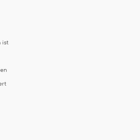
 ist
ben
ert