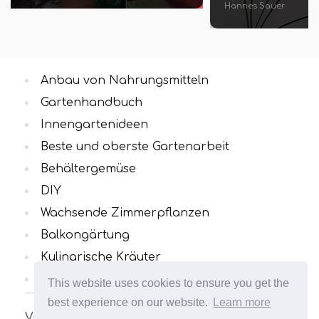
Hannes Sauer
Anbau von Nahrungsmitteln
Gartenhandbuch
Innengartenideen
Beste und oberste Gartenarbeit
Behältergemüse
DIY
Wachsende Zimmerpflanzen
Balkongärtung
Kulinarische Kräuter
Alle Kategorien
This website uses cookies to ensure you get the
best experience on our website.
Learn more
Viele interessante und nützliche Artikel zum