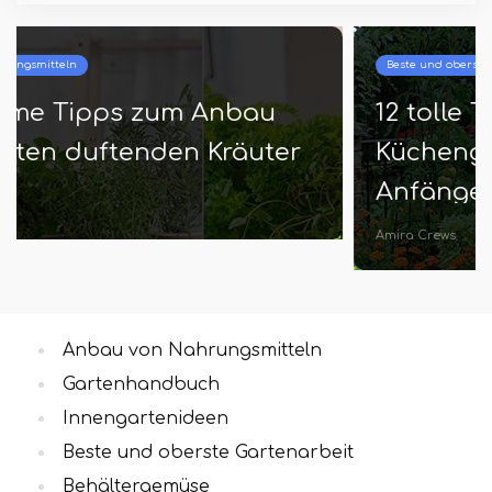
Beste und oberste Gartenarbeit
12 tolle Tipps zum Starten eines
Küchengartens, den jeder
Anfänger wissen sollte!
Amira Crews
Anbau von Nahrungsmitteln
Gartenhandbuch
Innengartenideen
Beste und oberste Gartenarbeit
Behältergemüse