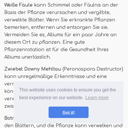
Weiße Fäule
kann Schimmel oder Fäulnis an der
Basis der Pflanze verursachen und vergilbte,
verwelkte Blätter. Wenn Sie erkrankte Pflanzen
bemerken, entfernen und entsorgen Sie sie.
Vermeiden Sie es, Alliums für ein paar Jahre an
diesem Ort zu pflanzen. Eine gute
Pflanzenrotation ist für die Gesundheit Ihres
Alliums unerlässlich.
Zwiebel Downy Mehltau
(Peronospora Destructor)
kann unregelmäßige Erkenntnisse und eine
verringerte Größe verursachen. Kupfer Fungizide
This website uses cookies to ensure you get the
können zur Behandlung verwendet werden, aber
best experience on our website.
Learn more
verwenden Sie eine 3-Jahres-Pflanzenrotation
zwischen Allium-Pflanzen in diesem Bett.
Got it!
Botrytis Blattfäule
verursacht weiße Flecken auf
den Blättern, und die Pflanze kann verwelken und