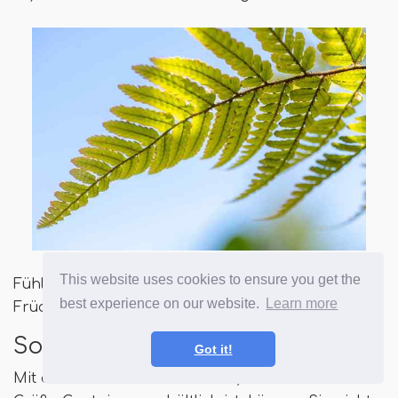
This website uses cookies to ensure you get the
Fühlen Sie sich frei, sich zurückzulehnen und die
best experience on our website.
Learn more
Früchte Ihrer Arbeit zu genießen!
Sorten und Sorten auswählen
Got it!
Mit dem Standard-Herbstfarn, der in Quart-