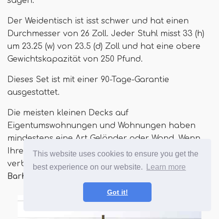
sagen.
Der Weidentisch ist isst schwer und hat einen
Durchmesser von 26 Zoll. Jeder Stuhl misst 33 (h)
um 23.25 (w) von 23.5 (d) Zoll und hat eine obere
Gewichtskapazität von 250 Pfund.
Dieses Set ist mit einer 90-Tage-Garantie
ausgestattet.
Die meisten kleinen Decks auf
Eigentumswohnungen und Wohnungen haben
mindestens eine Art Geländer oder Wand. Wenn
Ihre solide ist, können Sie Ihre Sichtweise
This website uses cookies to ensure you get the
verbessern
Das Ventura Dartmoor 3 -teilige
best experience on our website.
Learn more
Barhöhe Ess -Set
.
Got it!