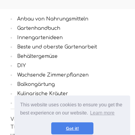
Anbau von Nahrungsmitteln
Gartenhandbuch
Innengartenideen
Beste und oberste Gartenarbeit
Behältergemüse
DIY
Wachsende Zimmerpflanzen
Balkongärtung
Kulinarische Kräuter
Alle Kategorien
This website uses cookies to ensure you get the
best experience on our website.
Learn more
Viele interessante und nützliche Artikel zum
Thema Gartenarbeit. Ihr Garten wird
Got it!